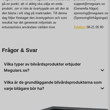
på en punkt; att vi aldrig ska sälja en enda
support@meguiars.se
produkt, om vi inte är övertygade om att den är
(Generella frågor)
den bästa i sitt slag på marknaden. Till denna
sponsring@meguiars.se
dag följer företaget den övertygelsen och som
(Sponsringförfrågningar)
resultat har det genererat miljontals av
entusiastiska användare världen över.
Telefon:
08-21 05 80
Frågor & Svar
Vilka typer av bilvårdsprodukter erbjuder
Meguiars.se?
Meguiars.se erbjuder en mängd bilvårdsprodukter
,
Vilka är de grundläggande bilvårdsprodukterna som
inklusive vax, polermedel, interiörrengöring, fälg- och
varje bilägare bör ha?
däckrengöring, samt läder- och tygbehandling.
Varje bilägare bör åtminstone ha ett
högkvalitativt
bilschampo, mikrofiberdukar, en inre rengöringslösning, vax
eller försegling för skydd, samt däck- och fälgrengöring.