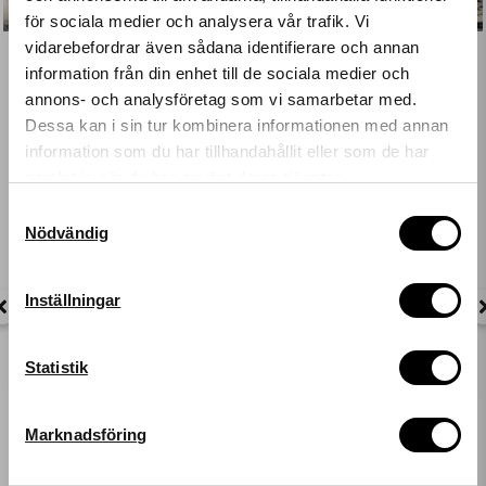
för sociala medier och analysera vår trafik. Vi
vidarebefordrar även sådana identifierare och annan
information från din enhet till de sociala medier och
Se vad kunderna tycker om oss
Få 10%* rabatt på
annons- och analysföretag som vi samarbetar med.
4.7
Dessa kan i sin tur kombinera informationen med annan
ditt nästa köp!
information som du har tillhandahållit eller som de har
samlat in när du har använt deras tjänster.
Ange din e-postadress nedan för att få en rabattkod på
hela ditt köp.
Samtyckesval
Baserat på
143 recensioner
Nödvändig
*gäller ordinarie priser
Verifierad
Jätteskön,men väldigt stor i storleken.
email
Mejladress
Inställningar
Hämta kod
Peter,
2026-07-31
Statistik
Marknadsföring