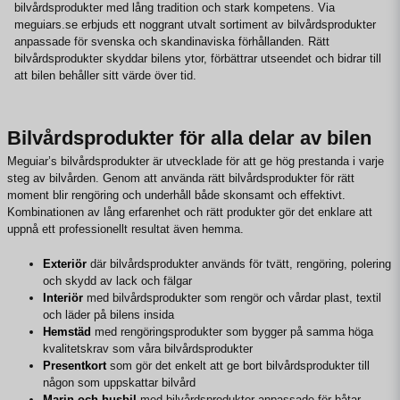
bilvårdsprodukter med lång tradition och stark kompetens. Via
meguiars.se erbjuds ett noggrant utvalt sortiment av bilvårdsprodukter
anpassade för svenska och skandinaviska förhållanden. Rätt
bilvårdsprodukter skyddar bilens ytor, förbättrar utseendet och bidrar till
att bilen behåller sitt värde över tid.
Bilvårdsprodukter för alla delar av bilen
Meguiar’s bilvårdsprodukter är utvecklade för att ge hög prestanda i varje
steg av bilvården. Genom att använda rätt bilvårdsprodukter för rätt
moment blir rengöring och underhåll både skonsamt och effektivt.
Kombinationen av lång erfarenhet och rätt produkter gör det enklare att
uppnå ett professionellt resultat även hemma.
Exteriör
där bilvårdsprodukter används för tvätt, rengöring, polering
och skydd av lack och fälgar
Interiör
med bilvårdsprodukter som rengör och vårdar plast, textil
och läder på bilens insida
Hemstäd
med rengöringsprodukter som bygger på samma höga
kvalitetskrav som våra bilvårdsprodukter
Presentkort
som gör det enkelt att ge bort bilvårdsprodukter till
någon som uppskattar bilvård
Marin och husbil
med bilvårdsprodukter anpassade för båtar,