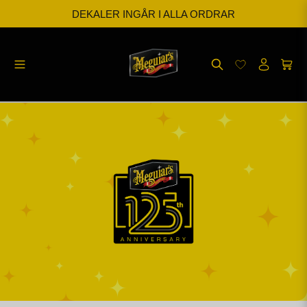
BESTÄLL INNAN KL 12 SÅ SKICKAR VI SAMMA DAG
FRI FRAKT FRÅN 599kr