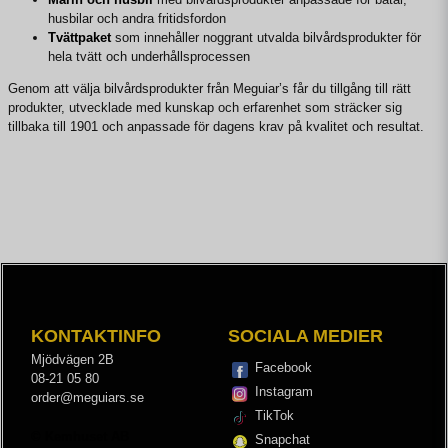
husbilar och andra fritidsfordon
Tvättpaket
som innehåller noggrant utvalda bilvårdsprodukter för
hela tvätt och underhållsprocessen
Genom att välja bilvårdsprodukter från Meguiar’s får du tillgång till rätt
produkter, utvecklade med kunskap och erfarenhet som sträcker sig
tillbaka till 1901 och anpassade för dagens krav på kvalitet och resultat.
KONTAKTINFO
SOCIALA MEDIER
Mjödvägen 2B
Facebook
08-21 05 80
Instagram
order@meguiars.se
TikTok
© Kemhuset AB
Snapchat