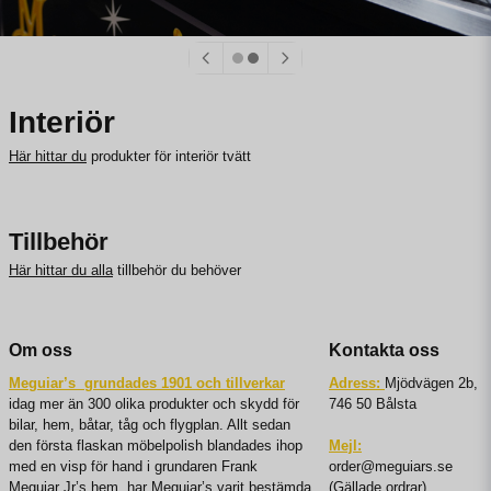
Interiör
Här hittar du
produkter för interiör tvätt
Tillbehör
Här hittar du alla
tillbehör du behöver
Om oss
Kontakta oss
Meguiar’s grundades 1901 och tillverkar
Adress:
Mjödvägen 2b,
idag mer än 300 olika produkter och skydd för
746 50 Bålsta
bilar, hem, båtar, tåg och flygplan. Allt sedan
den första flaskan möbelpolish blandades ihop
Mejl:
med en visp för hand i grundaren Frank
order@meguiars.se
Meguiar Jr’s hem, har Meguiar’s varit bestämda
(Gällade ordrar)