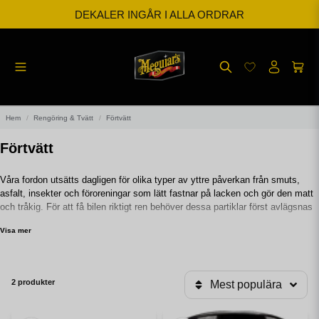
DEKALER INGÅR I ALLA ORDRAR
BESTÄLL INNAN KL 12 SÅ SKICKAR VI SAMMA DAG
FRI FRAKT FRÅN 599kr
Hem
Rengöring & Tvätt
Förtvätt
Förtvätt
Våra fordon utsätts dagligen för olika typer av yttre påverkan från smuts,
asfalt, insekter och föroreningar som lätt fastnar på lacken och gör den matt
och tråkig. För att få bilen riktigt ren behöver dessa partiklar först avlägsnas
från lacken vilket kräver olika typer av förtvättsmedel.
Visa mer
2 produkter
Mest populära