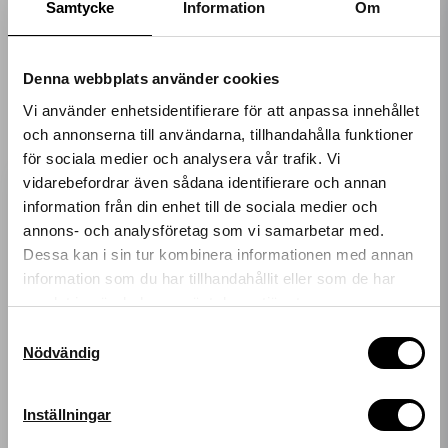
Samtycke
Information
Om
279 kr
LÄGG I VARUKORGEN
Denna webbplats använder cookies
Vi använder enhetsidentifierare för att anpassa innehållet
och annonserna till användarna, tillhandahålla funktioner
för sociala medier och analysera vår trafik. Vi
vidarebefordrar även sådana identifierare och annan
information från din enhet till de sociala medier och
Få 10%* rabatt på
annons- och analysföretag som vi samarbetar med.
Dessa kan i sin tur kombinera informationen med annan
ditt nästa köp!
information som du har tillhandahållit eller som de har
samlat in när du har använt deras tjänster.
MEGUIARS
Ange din e-postadress nedan för att få en rabattkod på
FOAMING BUG REMOVER
hela ditt köp.
Samtyckesval
159 kr
Nödvändig
*gäller ordinarie priser
LÄGG I VARUKORGEN
email
Mejladress
Inställningar
Hämta kod