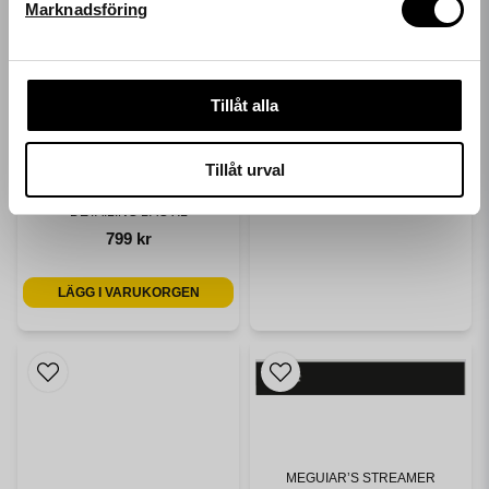
Marknadsföring
MEGUIARS
REGISTRERINGSSKYLT MEGUIAR'S - EU
Tillåt alla
99 kr
LÄGG I VARUKORGEN
Tillåt urval
MEGUIARS
DETAILING BAG XL
799 kr
LÄGG I VARUKORGEN
MEGUIAR’S STREAMER