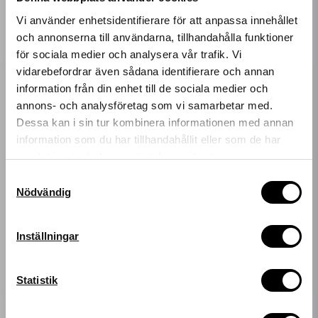
Vi använder enhetsidentifierare för att anpassa innehållet
och annonserna till användarna, tillhandahålla funktioner
för sociala medier och analysera vår trafik. Vi
MEGUIAR'S DETAILING BAG
vidarebefordrar även sådana identifierare och annan
MEGUIARS
399 kr
information från din enhet till de sociala medier och
KIT BAG
Få 10%* rabatt på
annons- och analysföretag som vi samarbetar med.
399 kr
LÄGG I VARUKORGEN
Dessa kan i sin tur kombinera informationen med annan
ditt nästa köp!
information som du har tillhandahållit eller som de har
LÄGG I VARUKORGEN
samlat in när du har använt deras tjänster.
Ange din e-postadress nedan för att få en rabattkod på
hela ditt köp.
Samtyckesval
Nödvändig
*gäller ordinarie priser
email
Mejladress
Inställningar
Hämta kod
Statistik