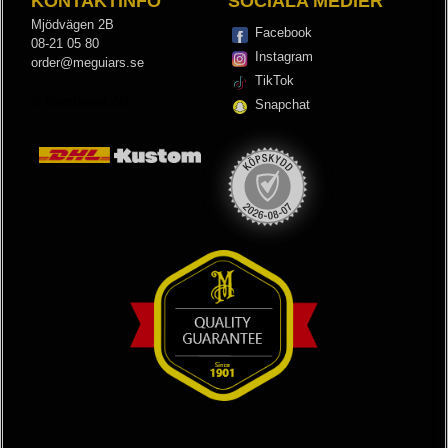
KONTAKTINFO
SOCIALA MEDIER
Mjödvägen 2B
Facebook
08-21 05 80
Instagram
order@meguiars.se
TikTok
© Kemhuset AB
Snapchat