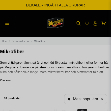
BESTÄLL INNAN KL 12 SÅ SKICKAR VI SAMMA DAG
FRI FRAKT FRÅN 599kr
Hem
Bilvårdstillbehör
Mikrofiber
Mikrofiber
Som vi tidigare nämnt så är vi oerhört förtjusta i mikrofiber i olika former här
på Megiuar’s. Beroende på struktur och sammansättning fungerar mikrofiber
olika och håller olika länge. Våra mikrofiberdukar och tvättvantar tåls att
tvättas i tvättmaskinen gång efter gång vilket gör att de håller i flera år
Visa mer
10 produkter
Mest populära