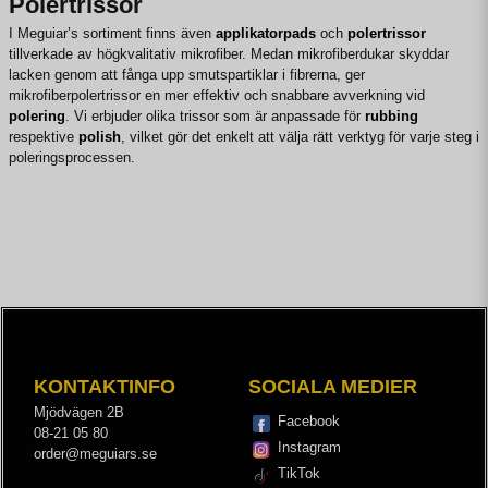
Polertrissor
I Meguiar’s sortiment finns även
applikatorpads
och
polertrissor
tillverkade av högkvalitativ mikrofiber. Medan mikrofiberdukar skyddar
lacken genom att fånga upp smutspartiklar i fibrerna, ger
mikrofiberpolertrissor en mer effektiv och snabbare avverkning vid
polering
. Vi erbjuder olika trissor som är anpassade för
rubbing
respektive
polish
, vilket gör det enkelt att välja rätt verktyg för varje steg i
poleringsprocessen.
KONTAKTINFO
SOCIALA MEDIER
Mjödvägen 2B
Facebook
08-21 05 80
Instagram
order@meguiars.se
TikTok