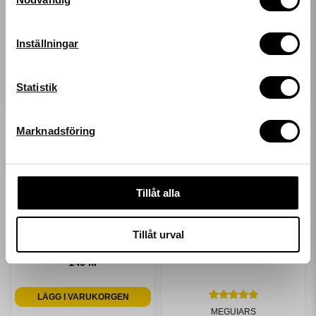
*gäller ordinarie priser
email
Mejladress
Inställningar
Hämta kod
Statistik
Marknadsföring
Tillåt alla
MEGUIARS
Tillåt urval
DETAILING MITT
149 kr
LÄGG I VARUKORGEN
MEGUIARS