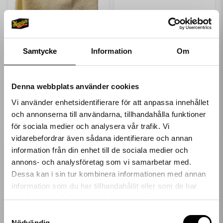
Samtycke
Information
Om
Denna webbplats använder cookies
Vi använder enhetsidentifierare för att anpassa innehållet
och annonserna till användarna, tillhandahålla funktioner
för sociala medier och analysera vår trafik. Vi
vidarebefordrar även sådana identifierare och annan
information från din enhet till de sociala medier och
Få 10%* rabatt på
annons- och analysföretag som vi samarbetar med.
MEGUIARS
SUPREME SHINE MICROFIBRE TOWEL
Dessa kan i sin tur kombinera informationen med annan
ditt nästa köp!
129 kr
information som du har tillhandahållit eller som de har
samlat in när du har använt deras tjänster.
Ange din e-postadress nedan för att få en rabattkod på
LÄGG I VARUKORGEN
hela ditt köp.
Samtyckesval
Nödvändig