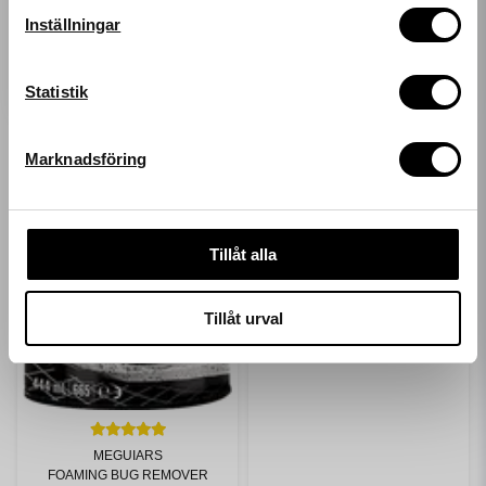
email
Mejladress
Inställningar
Hämta kod
Statistik
MEGUIARS
BOAT WASH
339 kr
Marknadsföring
LÄGG I VARUKORGEN
Tillåt alla
Tillåt urval
MEGUIARS
FOAMING BUG REMOVER