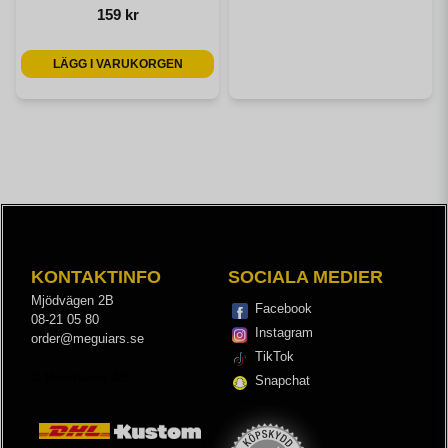
159 kr
LÄGG I VARUKORGEN
KONTAKTINFO
SOCIALA MEDIER
Mjödvägen 2B
Facebook
08-21 05 80
Instagram
order@meguiars.se
TikTok
© Kemhuset AB
Snapchat