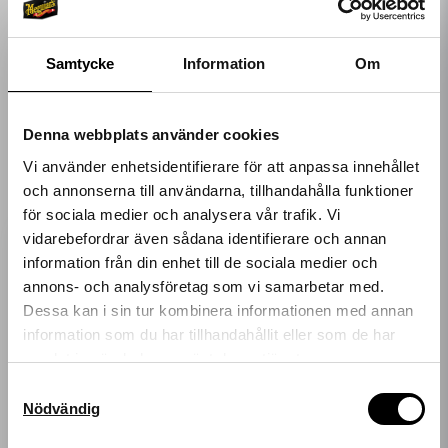
349 kr
329 kr
LÄGG I VARUKORGEN
LÄGG I VARUKORGEN
Samtycke
Information
Om
Denna webbplats använder cookies
Vi använder enhetsidentifierare för att anpassa innehållet
och annonserna till användarna, tillhandahålla funktioner
för sociala medier och analysera vår trafik. Vi
vidarebefordrar även sådana identifierare och annan
information från din enhet till de sociala medier och
Få 10%* rabatt på
annons- och analysföretag som vi samarbetar med.
Dessa kan i sin tur kombinera informationen med annan
ditt nästa köp!
information som du har tillhandahållit eller som de har
samlat in när du har använt deras tjänster.
Ange din e-postadress nedan för att få en rabattkod på
hela ditt köp.
Samtyckesval
Nödvändig
*gäller ordinarie priser