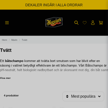
DEKALER INGÅR I ALLA ORDRAR
BESTÄLL INNAN KL 12 SÅ SKICKAR VI SAMMA DAG
FRI FRAKT FRÅN 599kr
Hem
Marin
Tvätt
Tvätt
Ett
båtschampo
kommer att tvätta bort smutsen som har blivit efter en
säsong i vattnet betydligt effektivare än ett bilschampo. Vårt Båtschampo är
pH-neutralt, helt biologiskt nedbrytbart och är skonsamt mot dig, din båt samt
naturen.
Visa mer
4 produkter
Mest populära