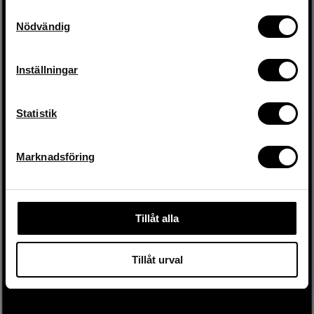
Mjödvägen 2B
hela ditt köp.
Facebook
Samtyckesval
08-21 05 80
Nödvändig
Instagram
order@meguiars.se
*gäller ordinarie priser
TikTok
© Kemhuset AB
Snapchat
email
Mejladress
Inställningar
Hämta kod
Statistik
Marknadsföring
Tillåt alla
Tillåt urval