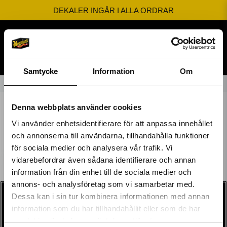
DEKALER INGÅR I ALLA ORDRAR
BESTÄLL INNAN KL 12 SÅ SKICKAR VI SAMMA DAG
FRI FRAKT FRÅN 599kr
Samtycke
Information
Om
Hem
One Solution
Denna webbplats använder cookies
Vi använder enhetsidentifierare för att anpassa innehållet
och annonserna till användarna, tillhandahålla funktioner
för sociala medier och analysera vår trafik. Vi
vidarebefordrar även sådana identifierare och annan
information från din enhet till de sociala medier och
Få 10%* rabatt på
annons- och analysföretag som vi samarbetar med.
Dessa kan i sin tur kombinera informationen med annan
ditt nästa köp!
information som du har tillhandahållit eller som de har
KONTAKTINFO
SOCIALA MEDIER
samlat in när du har använt deras tjänster.
Ange din e-postadress nedan för att få en rabattkod på