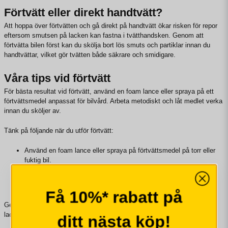
Förtvätt eller direkt handtvätt?
Att hoppa över förtvätten och gå direkt på handtvätt ökar risken för repor
eftersom smutsen på lacken kan fastna i tvätthandsken. Genom att
förtvätta bilen först kan du skölja bort lös smuts och partiklar innan du
handtvättar, vilket gör tvätten både säkrare och smidigare.
Våra tips vid förtvätt
För bästa resultat vid förtvätt, använd en foam lance eller spraya på ett
förtvättsmedel anpassat för bilvård. Arbeta metodiskt och låt medlet verka
innan du sköljer av.
Tänk på följande när du utför förtvätt:
Använd en foam lance eller spraya på förtvättsmedel på torr eller
fuktig bil.
Låt medlet verka några minuter, men låt det inte torka in.
Skölj av med högtryckstvätt för att avlägsna smuts.
Följ upp med handtvätt och tvåhinksteknik för bästa resultat.
Få 10%* rabatt på
Genom att förtvätta kan du ge bilen en grundlig rengöring utan att skada
lacken.
ditt nästa köp!