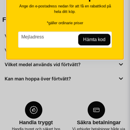
Ange din e-postadress nedan för att få en rabattkod på
hela ditt köp.
Frågor och svar kring förtvätt
*gäller ordinarie priser
email
Vad är förtvätt inom bilvård?
Mejladress
Hämta kod
Det första steget i tvätten som löser upp smuts innan
Varför är förtvätt viktigt?
handtvätt.
För att minska risken för repor och få en renare yta inför
Vilket medel används vid förtvätt?
handtvätt.
Skumtvätt eller förtvättsmedel anpassat för bilvård.
Kan man hoppa över förtvätt?
Det går, men det ökar risken för repor och ger sämre
rengöringsresultat.
Handla tryggt
Säkra betalningar
Handla tryggt och säkert hos
Vi erbjuder betalningar både via