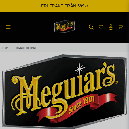
FRI FRAKT FRÅN 599kr
Hem
Förtvätt (ordlista)