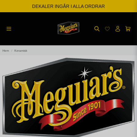
DEKALER INGÅR I ALLA ORDRAR
BESTÄLL INNAN KL 12 SÅ SKICKAR VI SAMMA DAG
FRI FRAKT FRÅN 599kr
Hem
Keramisk