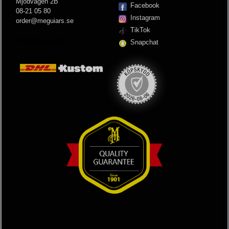
Mjödvägen 2B
Facebook
08-21 05 80
Instagram
order@meguiars.se
TikTok
© Kemhuset AB
Snapchat