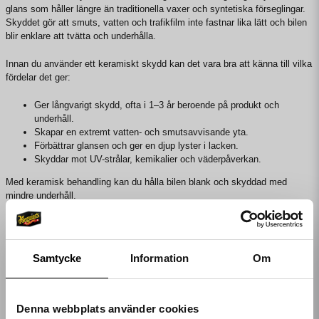
glans som håller längre än traditionella vaxer och syntetiska förseglingar.
Skyddet gör att smuts, vatten och trafikfilm inte fastnar lika lätt och bilen
blir enklare att tvätta och underhålla.
Innan du använder ett keramiskt skydd kan det vara bra att känna till vilka
fördelar det ger:
Ger långvarigt skydd, ofta i 1–3 år beroende på produkt och
underhåll.
Skapar en extremt vatten- och smutsavvisande yta.
Förbättrar glansen och ger en djup lyster i lacken.
Skyddar mot UV-strålar, kemikalier och väderpåverkan.
Med keramisk behandling kan du hålla bilen blank och skyddad med
mindre underhåll.
Keramiskt skydd eller vax?
Keramiskt skydd ger ett hårdare och mer långvarigt skydd än traditionellt
Samtycke
Information
Om
vax, som ger en kortare skyddstid men en varm, djup glans. Många som
prioriterar hållbarhet och enkel rengöring väljer keramiska skydd, medan
vax används av dem som vill ha en snabb och enkel behandling med
fokus på glans.
Denna webbplats använder cookies