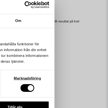
Om
ktiv behandling som ger ett professionellt resultat på kort
andahålla funktioner för
n information från din enhet
 tur kombinera informationen
deras tjänster.
Marknadsföring
Tillåt alla