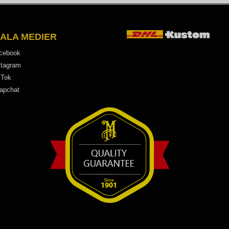
IALA MEDIER
cebook
stagram
kTok
apchat