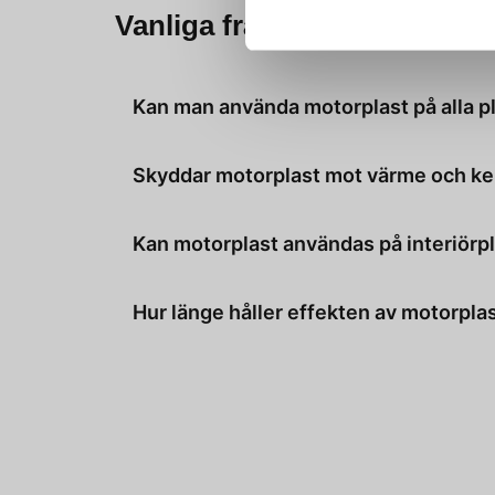
Vanliga frågor om motorpla
Kan man använda motorplast på alla p
Ja, de flesta motorplaster är utvecklade för att fungera
Skyddar motorplast mot värme och ke
Ja, de flesta produkter ger ett visst skydd mot värme,
Kan motorplast användas på interiörp
Det beror på produkten. Vissa är specifikt framtagna fö
Hur länge håller effekten av motorpla
Det varierar, men i genomsnitt håller skyddet några ve