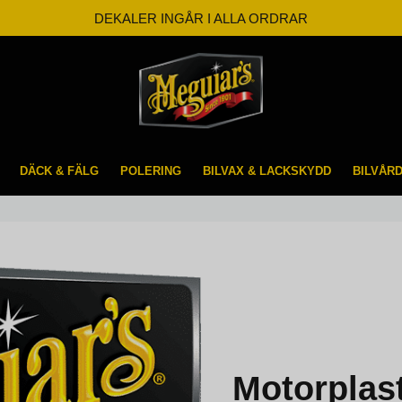
DEKALER INGÅR I ALLA ORDRAR
BESTÄLL INNAN KL 12 SÅ SKICKAR VI SAMMA DAG
FRI FRAKT FRÅN 599kr
DÄCK & FÄLG
POLERING
BILVAX & LACKSKYDD
BILVÅR
Motorplas