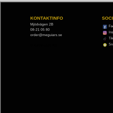
KONTAKTINFO
SOC
Mjödvägen 2B
Fa
08-21 05 80
In
order@meguiars.se
Ti
Sn
© Kemhuset AB