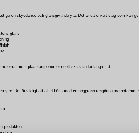
att ge en skyddande och glansgivande yta. Det är ett enkelt steg som kan ge e
stens glans
ldning
finish
ket
a motorrummets plastkomponenter i gott skick under längre tid.
rra ytor. Det är viktigt att alltid börja med en noggrann rengöring av motorr
rka
ela produkten
ra glans