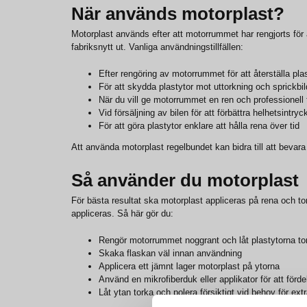
När används motorplast?
Motorplast används efter att motorrummet har rengjorts för 
fabriksnytt ut. Vanliga användningstillfällen:
Efter rengöring av motorrummet för att återställa pla
För att skydda plastytor mot uttorkning och sprickbi
När du vill ge motorrummet en ren och professionell 
Vid försäljning av bilen för att förbättra helhetsintryc
För att göra plastytor enklare att hålla rena över tid
Att använda motorplast regelbundet kan bidra till att bevar
Så använder du motorplast
För bästa resultat ska motorplast appliceras på rena och to
appliceras. Så här gör du:
Rengör motorrummet noggrant och låt plastytorna to
Skaka flaskan väl innan användning
Applicera ett jämnt lager motorplast på ytorna
Använd en mikrofiberduk eller applikator för att förd
Låt ytan torka och polera försiktigt vid behov för ext