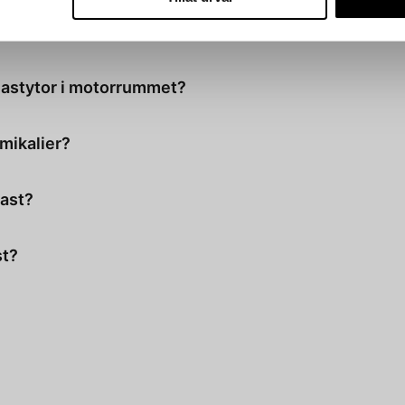
st
lastytor i motorrummet?
 på alla typer av plastytor, men kontrollera alltid instruktionerna för säkerhets 
mikalier?
 olja och kemikalier, men effekten varierar beroende på produkt.
last?
r motorrum och kan vara för glansiga eller kraftfulla för interiören.
st?
ckor upp till ett par månader beroende på körförhållanden och produktens kval