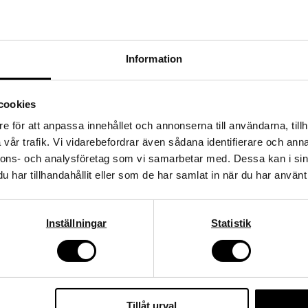
lans och ett skyddande lager som står emot smuts och värme.
Information
jälper också till att skydda plastytorna i motorrummet. Det är en enkel och effe
Få 10%* rabatt på ditt
cookies
nästa köp!
e för att anpassa innehållet och annonserna till användarna, tillh
vår trafik. Vi vidarebefordrar även sådana identifierare och anna
Ange din e-postadress nedan för att få en rabattkod på hela ditt
nnons- och analysföretag som vi samarbetar med. Dessa kan i sin
köp.
har tillhandahållit eller som de har samlat in när du har använt 
illnad för helhetskänslan, både invändigt och utvändigt.
*gäller ordinarie priser
email
Mejladress
Inställningar
Statistik
Hämta kod
Tillåt urval