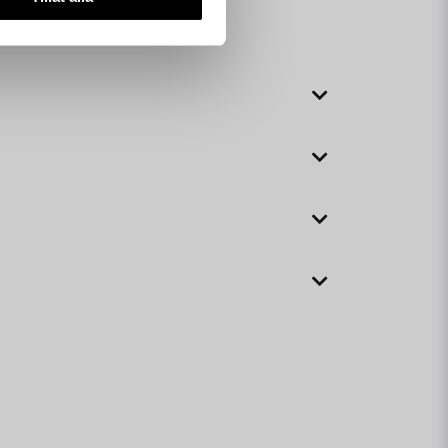
skull.
itet.