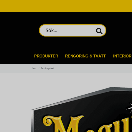
Sök...
PRODUKTER
RENGÖRING & TVÄTT
INTERIÖR
Hem
Motorplast