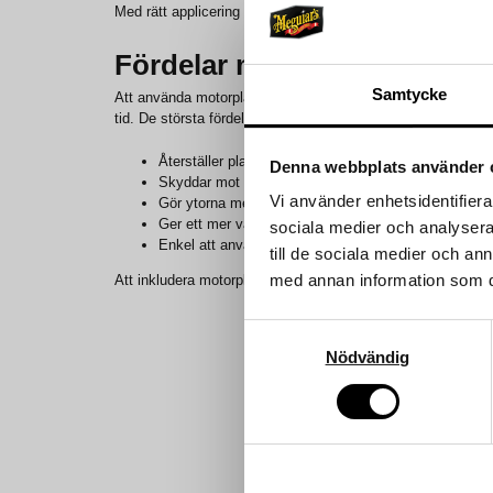
Med rätt applicering får plastytorna en djupare färg, fin g
Fördelar med motorplast
Samtycke
Att använda motorplast ger inte bara ett visuellt lyft utan h
tid. De största fördelarna är:
Återställer plastens ursprungliga färg och glans
Denna webbplats använder 
Skyddar mot uttorkning, sprickor och missfärgning
Vi använder enhetsidentifierar
Gör ytorna mer motståndskraftiga mot smuts
Ger ett mer välvårdat och professionellt intryck
sociala medier och analysera 
Enkel att använda och ger snabbt synliga resultat
till de sociala medier och a
med annan information som du 
Att inkludera motorplast i din bilvårdsrutin kan göra stor sk
Samtyckesval
Nödvändig