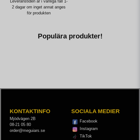
Leveranstiden är i vanliga fall 1-
2 dagar om inget annat anges
för produkten
Populära produkter!
KONTAKTINFO
SOCIALA MEDIER
Mjödvägen 2B
Facebook
08-21 05 80
Instagram
order@meguiars.se
TikTok