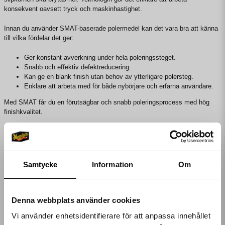
konsekvent oavsett tryck och maskinhastighet.
Innan du använder SMAT-baserade polermedel kan det vara bra att känna
till vilka fördelar det ger:
Ger konstant avverkning under hela poleringssteget.
Snabb och effektiv defektreducering.
Kan ge en blank finish utan behov av ytterligare polersteg.
Enklare att arbeta med för både nybörjare och erfarna användare.
Med SMAT får du en förutsägbar och snabb poleringsprocess med hög
finishkvalitet.
SMAT eller DAT?
SMAT ger samma avverkning under hela poleringen eftersom slipkornen
inte bryts ner, medan DAT börjar grovt och blir finare i takt med att
Samtycke
Information
Om
slipkornen bryts ner under arbete. SMAT passar när du vill ha snabb
defektreducering med konsekvent resultat, medan DAT kan ge en ännu
högre finish om man arbetar igenom hela nedbrytningsprocessen.
Denna webbplats använder cookies
Våra tips vid användning av SMAT-
Vi använder enhetsidentifierare för att anpassa innehållet