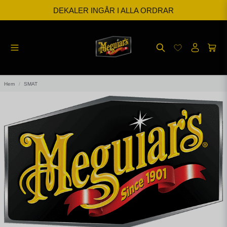
DEKALER INGÅR I ALLA ORDRAR
BESTÄLL INNAN KL 12 SÅ SKICKAR VI SAMMA DAG
FRI FRAKT FRÅN 599kr
Hem
SMAT