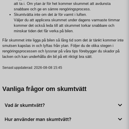
att ta i. Om ytan är för het kommer skummet att avdunsta
snabbare och ge en sämre rengöringsprocess.
Skumtvätta inte om det är för varmt i luften.
Väljer du att applicera skummet under dagens varmaste timmar
kommer det också leda till att skummet torkar snabbare och
minskar tiden det får verka på bilen.
Får skummet inte ligga på bilen så lång tid som det är tänkt kommer inte
smutsen kapslas in och lyftas från ytan. Följer du de olika stegen i
rengöringsprocessen och lyssnar på våra tips förebygger du skador på
lacken och kan underhålla din bil på ett riktigt bra sätt.
Senast uppdaterad: 2026-08-08 15:45
Vanliga frågor om skumtvätt
Vad är skumtvätt?
Skumtvätt är en effektiv metod när du vill rengöra din bil snabbt
Hur använder man skumtvätt?
utan att skada lacken eller vaxningen. Medlet verkar även efter
avsköljning och lyfter smutsen från bilens yta viket underlättar