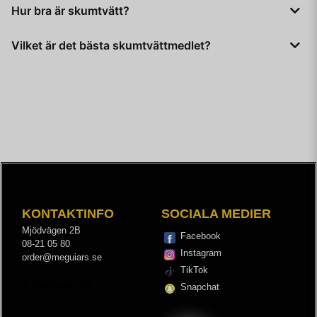
Du applicerar ett lager skumshampo på din bil med hjälp av en
Hur bra är skumtvätt?
för senare underhållstvättar.
högtryckstvätt, låter det verka i några minuter och sedan spolar
av.
Att använda skum vid biltvätt är skonsamt mot lackerade och
Vilket är det bästa skumtvättmedlet?
vaxade ytor. Skumtvätt gör din bil snygg snabbt och är ett
utmärkt alternativ på sommaren när du vill få bort damm,
Meguiar’s Ultimate Snow Foam är mycket uppskattad av alla
smuts och pollen på ett bra och enkelt sätt.
som använder den! Medlet är pH-neutralt och framtaget för
lackade eller vaxade ytor. Det har också en ”extreme cling”-
funktion som gör att det sitter kvar extra länge och hjälper till
att lyfta smutsen under en väldigt lång tid.
KONTAKTINFO
SOCIALA MEDIER
Mjödvägen 2B
Facebook
08-21 05 80
Instagram
order@meguiars.se
TikTok
© Kemhuset AB
Snapchat