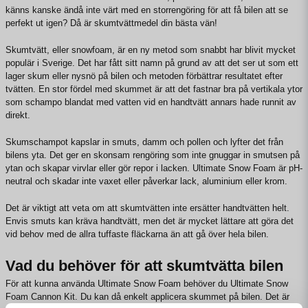
känns kanske ändå inte värt med en storrengöring för att få bilen att se
perfekt ut igen? Då är skumtvättmedel din bästa vän!
Skumtvätt, eller snowfoam, är en ny metod som snabbt har blivit mycket
populär i Sverige. Det har fått sitt namn på grund av att det ser ut som ett
lager skum eller nysnö på bilen och metoden förbättrar resultatet efter
tvätten. En stor fördel med skummet är att det fastnar bra på vertikala ytor
som schampo blandat med vatten vid en handtvätt annars hade runnit av
direkt.
Skumschampot kapslar in smuts, damm och pollen och lyfter det från
bilens yta. Det ger en skonsam rengöring som inte gnuggar in smutsen på
ytan och skapar virvlar eller gör repor i lacken. Ultimate Snow Foam är pH-
neutral och skadar inte vaxet eller påverkar lack, aluminium eller krom.
Det är viktigt att veta om att skumtvätten inte ersätter handtvätten helt.
Envis smuts kan kräva handtvätt, men det är mycket lättare att göra det
vid behov med de allra tuffaste fläckarna än att gå över hela bilen.
Vad du behöver för att skumtvätta bilen
För att kunna använda Ultimate Snow Foam behöver du Ultimate Snow
Foam Cannon Kit. Du kan då enkelt applicera skummet på bilen. Det är