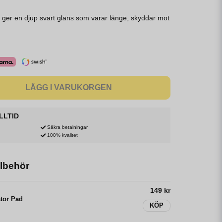
 ger en djup svart glans som varar länge, skyddar mot
LÄGG I VARUKORGEN
LLTID
Säkra betalningar
100% kvalitet
lbehör
149 kr
ator Pad
KÖP