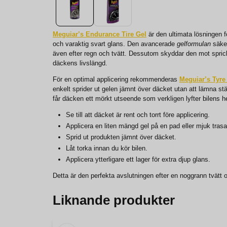
Meguiar’s Endurance Tire Gel
är den ultimata lösningen f
och varaktig svart glans. Den avancerade
gelformulan
säker
även efter regn och tvätt. Dessutom skyddar den mot spricko
däckens livslängd.
För en optimal applicering rekommenderas
Meguiar’s Tyre
enkelt sprider ut gelen jämnt över däcket utan att lämna stä
får däcken ett mörkt utseende som verkligen lyfter bilens h
Se till att däcket är rent och torrt före applicering.
Applicera en liten mängd gel på en pad eller mjuk trasa
Sprid ut produkten jämnt över däcket.
Låt torka innan du kör bilen.
Applicera ytterligare ett lager för extra djup glans.
Detta är den perfekta avslutningen efter en noggrann tvätt o
Liknande produkter