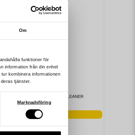
Om
andahålla funktioner för
n information från din enhet
 tur kombinera informationen
deras tjänster.
MEGUIARS
HOT RIMS BLACK WHEEL CLEANER
Marknadsföring
279 kr
LÄGG I VARUKORGEN