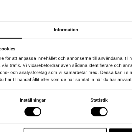
Information
Få 10%* rabatt på ditt
cookies
nästa köp!
e för att anpassa innehållet och annonserna till användarna, tillh
vår trafik. Vi vidarebefordrar även sådana identifierare och anna
Ange din e-postadress nedan för att få en rabattkod på hela ditt
nnons- och analysföretag som vi samarbetar med. Dessa kan i sin
köp.
har tillhandahållit eller som de har samlat in när du har använt 
*gäller ordinarie priser
email
Mejladress
Inställningar
Statistik
Hämta kod