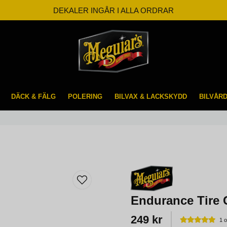
BESTÄLL INNAN KL 12 SÅ SKICKAR VI SAMMA DAG
FRI FRAKT FRÅN 599kr
DÄCK & FÄLG
POLERING
BILVAX & LACKSKYDD
BILVÅR
Endurance Tire 
249 kr
1 