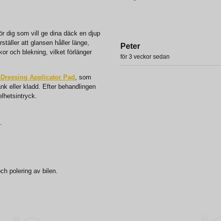
ör dig som vill ge dina däck en djup
ställer att glansen håller länge,
Peter
r och blekning, vilket förlänger
för 3 veckor sedan
 Dressing Applicator Pad
, som
nk eller kladd. Efter behandlingen
elhetsintryck.
.
ch polering av bilen.