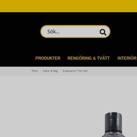
Sök...
PRODUKTER
RENGÖRING & TVÄTT
INTERIÖR
Hem
Däck & fälg
Endurance Tire Gel