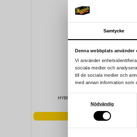
Samtycke
Denna webbplats använder 
Vi använder enhetsidentifierar
sociala medier och analysera 
till de sociala medier och a
med annan information som du 
MEGUIARS
Samtyckesval
HYBRID CERAMIC TIRE SHINE
Nödvändig
319 kr
LÄGG I VARUKORGEN