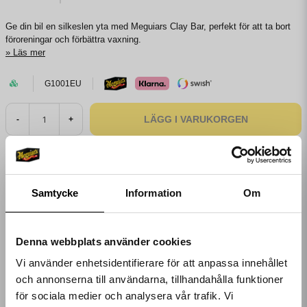
Ge din bil en silkeslen yta med Meguiars Clay Bar, perfekt för att ta bort
föroreningar och förbättra vaxning.
Läs mer
G1001EU
LÄGG I VARUKORGEN
-
+
HOS MEGUIARS HAR DU ALLTID
Snabba leveranser
Säkra betalningar
Grym support på telefon och mejl
100% kvalitet
Samtycke
Information
Om
Denna webbplats använder cookies
Emil
för 2 veckor sedan
Vi använder enhetsidentifierare för att anpassa innehållet
och annonserna till användarna, tillhandahålla funktioner
Adam
för sociala medier och analysera vår trafik. Vi
för 4 månader sedan