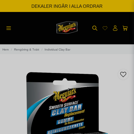
DEKALER INGÅR I ALLA ORDRAR
BESTÄLL INNAN KL 12 SÅ SKICKAR VI SAMMA DAG
FRI FRAKT FRÅN 599kr
Hem
Rengöring & Tvätt
Individual Clay Bar