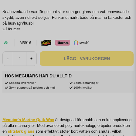
Snabbverkande vax för gelcoat ytor som ger glans och vattenavvisande
skydd, även i direkt solljus. Funkar utmärkt både på marina farkoster och
på husvagn/husbil
Läs mer
M5916
LÄGG I VARUKORGEN
-
+
HOS MEGUIARS HAR DU ALLTID
Snabba leveranser
Säkra betalningar
Grym support på telefon och mejl
100% kvalitet
Meguiar’s Marine Quik Wax
är designad för snabb och enkel applicering
på alla marina ytor. Med avancerad polymerteknologi, erbjuder produkten
en
slitstark glans
som effektivt stöter bort vatten och smuts, vilket