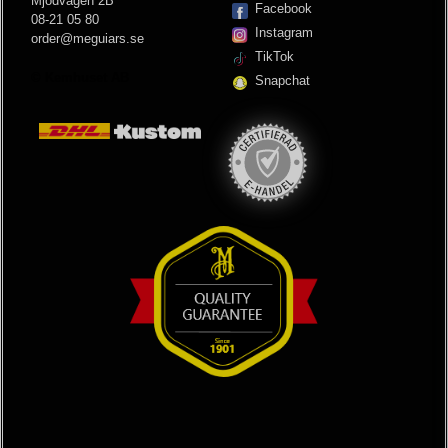
Mjödvägen 2B
Facebook
08-21 05 80
Instagram
order@meguiars.se
TikTok
© Kemhuset AB
Snapchat