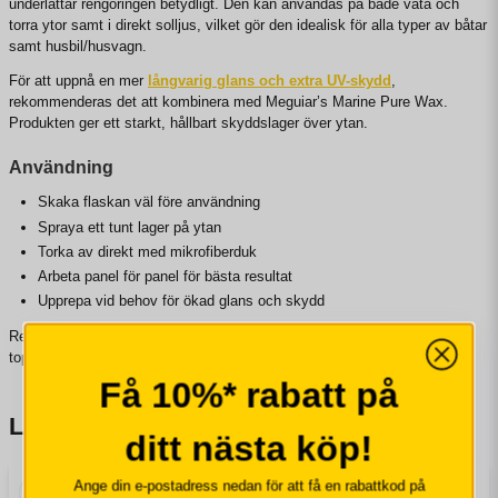
underlättar rengöringen betydligt. Den kan användas på både våta och
torra ytor samt i direkt solljus, vilket gör den idealisk för alla typer av båtar
samt husbil/husvagn.
För att uppnå en mer
långvarig glans och extra UV-skydd
,
rekommenderas det att kombinera med Meguiar’s Marine Pure Wax.
Produkten ger ett starkt, hållbart skyddslager över ytan.
Användning
Skaka flaskan väl före användning
Spraya ett tunt lager på ytan
Torka av direkt med mikrofiberduk
Arbeta panel för panel för bästa resultat
Upprepa vid behov för ökad glans och skydd
Resultatet blir en skinande och vattenavvisande yta som håller båten i
toppskick mellan vaxningarna.
Få 10%* rabatt på
Liknande produkter
ditt nästa köp!
Ange din e-postadress nedan för att få en rabattkod på