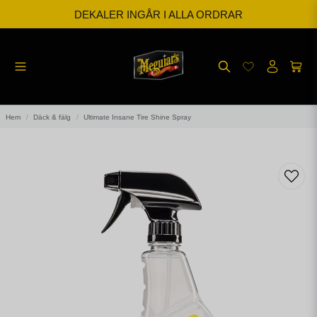
BESTÄLL INNAN KL 12 SÅ SKICKAR VI SAMMA DAG
FRI FRAKT FRÅN 599kr
Hem
Däck & fälg
Ultimate Insane Tire Shine Spray