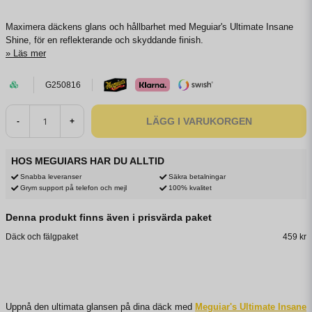
Maximera däckens glans och hållbarhet med Meguiar's Ultimate Insane
Shine, för en reflekterande och skyddande finish.
Läs mer
G250816
LÄGG I VARUKORGEN
-
+
HOS MEGUIARS HAR DU ALLTID
Snabba leveranser
Säkra betalningar
Grym support på telefon och mejl
100% kvalitet
Denna produkt finns även i prisvärda paket
Däck och fälgpaket
459 kr
Uppnå den ultimata glansen på dina däck med
Meguiar's Ultimate Insane