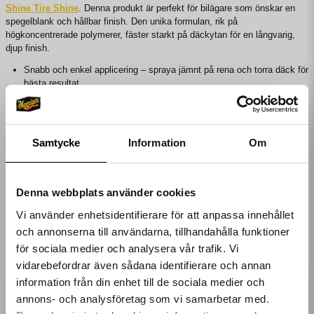
Shine Tire Shine
. Denna produkt är perfekt för bilägare som önskar en
spegelblank och hållbar finish. Den unika formulan, rik på
högkoncentrerade polymerer, fäster starkt på däckytan för en långvarig,
djup finish.
Snabb och enkel applicering – spraya jämnt på rena och torra däck för
bästa resultat.
Formulan ger en fantastisk glans samtidigt som den skyddar ytan.
För optimal jämnhet, använd en applikator efter sprayning.
Undvik att spraya på bilens lack eller glas.
Samtycke
Information
Om
Passar perfekt tillsammans med andra däck- och fälgprodukter.
Flaskan har en ergonomisk design för enkel användning, och det
genomskinliga materialet låter dig se hur mycket produkt som finns kvar.
Denna webbplats använder cookies
Med Meguiar's Ultimate Insane Shine ser dina däck nybehandlade ut varje
gång du kör.
Vi använder enhetsidentifierare för att anpassa innehållet
och annonserna till användarna, tillhandahålla funktioner
för sociala medier och analysera vår trafik. Vi
Liknande produkter
vidarebefordrar även sådana identifierare och annan
information från din enhet till de sociala medier och
Få 10%* rabatt på
annons- och analysföretag som vi samarbetar med.